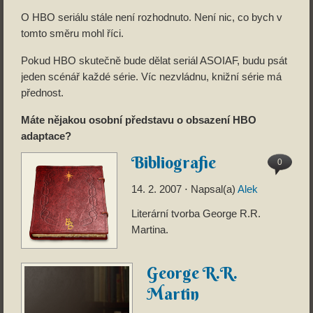
O HBO seriálu stále není rozhodnuto. Není nic, co bych v
tomto směru mohl říci.
Pokud HBO skutečně bude dělat seriál ASOIAF, budu psát
jeden scénář každé série. Víc nezvládnu, knižní série má
přednost.
Máte nějakou osobní představu o obsazení HBO
adaptace?
Bibliografie
0
14. 2. 2007
⋅ Napsal(a)
Alek
Literární tvorba George R.R.
Martina.
George R.R.
Martin