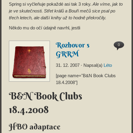
Spring si vyčleňuje pokaždé asi tak 3 roky.
Ale víme, jak to
je ve skutečnosti. Střet králů a Bouři mečů sice psal po
třech letech, ale další knihy už to hodně překročily.
Někdo mu do očí údajně navrhl, jestli
Rozhovor s
0
GRRM
31. 12. 2007
⋅ Napsal(a)
Léto
[page name="B&N Book Clubs
18.4.2008"]
B&N Book Clubs
18.4.2008
HBO adaptace