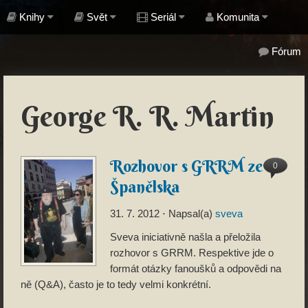
Knihy
Svět
Seriál
Komunita
Fórum
George R. R. Martin
Rozhovor s GRRM ze
0
Španělska
31. 7. 2012
⋅ Napsal(a)
sveva
Sveva iniciativně našla a přeložila
rozhovor s GRRM. Respektive jde o
formát otázky fanoušků a odpovědi na
ně (Q&A), často je to tedy velmi konkrétní.