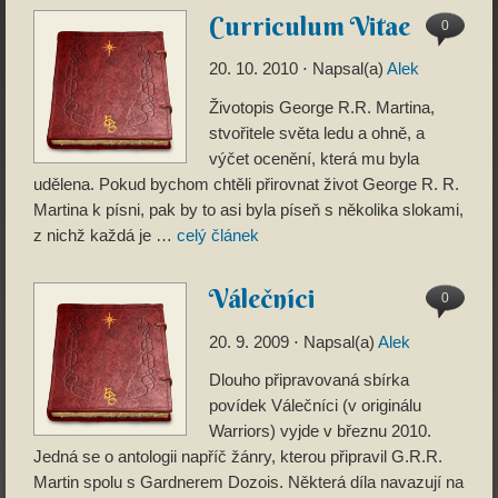
Curriculum Vitae
0
20. 10. 2010
⋅ Napsal(a)
Alek
Životopis George R.R. Martina,
stvořitele světa ledu a ohně, a
výčet ocenění, která mu byla
udělena. Pokud bychom chtěli přirovnat život George R. R.
Martina k písni, pak by to asi byla píseň s několika slokami,
z nichž každá je …
celý článek
Válečníci
0
20. 9. 2009
⋅ Napsal(a)
Alek
Dlouho připravovaná sbírka
povídek Válečníci (v originálu
Warriors) vyjde v březnu 2010.
Jedná se o antologii napříč žánry, kterou připravil G.R.R.
Martin spolu s Gardnerem Dozois. Některá díla navazují na