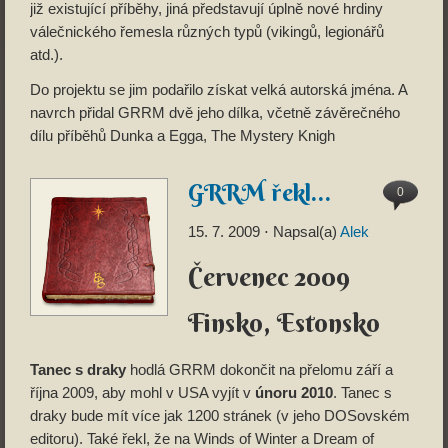
již existující příběhy, jiná představují úplně nové hrdiny
válečnického řemesla různých typů (vikingů, legionářů
atd.).
Do projektu se jim podařilo získat velká autorská jména. A
navrch přidal GRRM dvě jeho dílka, včetně závěrečného
dílu příběhů Dunka a Egga, The Mystery Knigh
GRRM řekl…
0
15. 7. 2009
⋅ Napsal(a)
Alek
Červenec 2009
Finsko, Estonsko
Tanec s draky
hodlá GRRM dokončit na přelomu září a
října 2009, aby mohl v USA vyjít v
únoru 2010
. Tanec s
draky bude mít více jak 1200 stránek (v jeho DOSovském
editoru). Také řekl, že na Winds of Winter a Dream of