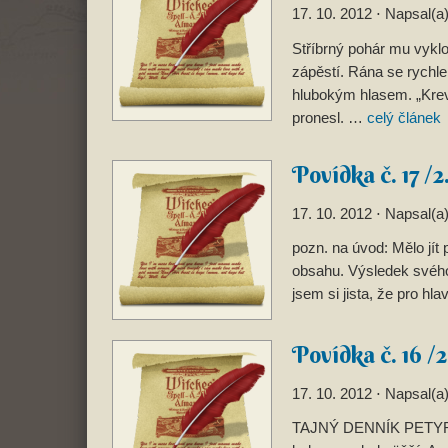
17. 10. 2012
⋅ Napsal(a
Stříbrný pohár mu vyklo
zápěstí. Rána se rychle 
hlubokým hlasem. „Krev d
pronesl. …
celý článek
Povídka č. 17 /2
17. 10. 2012
⋅ Napsal(a
pozn. na úvod: Mělo jít
obsahu. Výsledek svého
jsem si jista, že pro hl
Povídka č. 16 /2
17. 10. 2012
⋅ Napsal(a
TAJNÝ DENNÍK PETYRA B