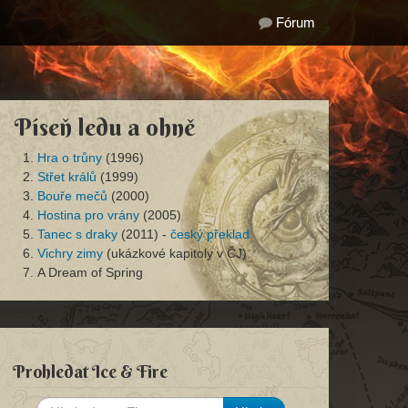
Fórum
Píseň ledu a ohně
Hra o trůny
(1996)
Střet králů
(1999)
Bouře mečů
(2000)
Hostina pro vrány
(2005)
Tanec s draky
(2011) -
český překlad
Vichry zimy
(ukázkové kapitoly v ČJ)
A Dream of Spring
Prohledat Ice & Fire