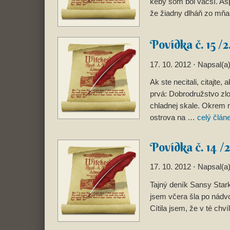
keby som bol väčší. Asp
že žiadny dlháň zo mňa
Povídka č. 15 /2
17. 10. 2012
⋅ Napsal(a
Ak ste necitali, citajte, 
prvá: Dobrodružstvo zl
chladnej skale. Okrem n
ostrova na …
celý člán
Povídka č. 14 /2
17. 10. 2012
⋅ Napsal(a
Tajný deník Sansy Stark
jsem včera šla po nádvo
Cítila jsem, že v té chv