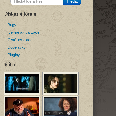
Diskuzní fórum
Bugy
IceFire aktualizace
Čistá instalace
Dodělávky
Pluginy
Video