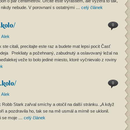
oň o pár centimetrov. Určite ešte vyrastiem, ale vyzerá to tak,
 nikdy nebude. V porovnaní s ostatnými …
celý článek
.kolo/
0
)
Alek
ak ste citali, precitajte este raz a budete mat lepsi pocit Časť
odeja Prekliaty a požehnaný, zabudnutý a oslavovaný ležal na
eďalekej veže to bolo jediné miesto, ktoré vyčnievalo z roviny
ek
.kolo/
0
)
Alek
 Robb Stark zařval smíchy a otočil na další stránku. „A když
ří a pozdravila ho, tak se na mě usmál a mírně se uklonil.
íli se moje …
celý článek