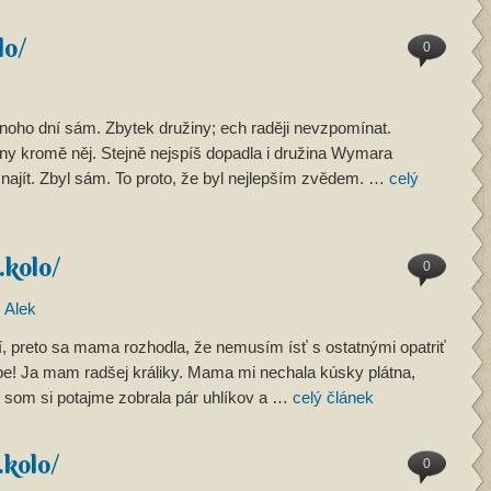
lo/
0
noho dní sám. Zbytek družiny; ech raději nevzpomínat.
hny kromě něj. Stejně nejspíš dopadla i družina Wymara
 najít. Zbyl sám. To proto, že byl nejlepším zvědem. …
celý
.kolo/
0
)
Alek
í, preto sa mama rozhodla, že nemusím ísť s ostatnými opatriť
pe! Ja mam radšej králiky. Mama mi nechala kúsky plátna,
k som si potajme zobrala pár uhlíkov a …
celý článek
.kolo/
0