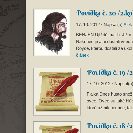
Povídka č. 20 /2.ko
17. 10. 2012
⋅ Napsal(a)
Alek
BENJEN Ujížděl na jih. Již m
Nakonec je Jiní dostali všec
Royce, kterou dostali za úkol
článek
Povídka č. 19 /2
17. 10. 2012
⋅ Napsal(a
Fialka Dnes husto snež
ovce. Ovce su také hlú
ktoré už nik nechce, ta
Povídka č. 18 /2