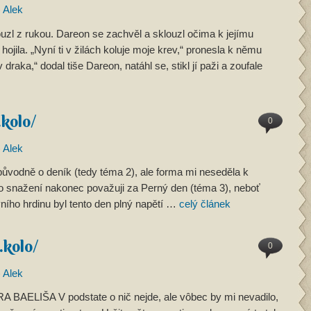
)
Alek
uzl z rukou. Dareon se zachvěl a sklouzl očima k jejímu
hojila. „Nyní ti v žilách koluje moje krev,“ pronesla k němu
raka,“ dodal tiše Dareon, natáhl se, stikl jí paži a zoufale
.kolo/
0
)
Alek
 původně o deník (tedy téma 2), ale forma mi neseděla k
 snažení nakonec považuji za Perný den (téma 3), neboť
avního hrdinu byl tento den plný napětí …
celý článek
.kolo/
0
)
Alek
AELIŠA V podstate o nič nejde, ale vôbec by mi nevadilo,