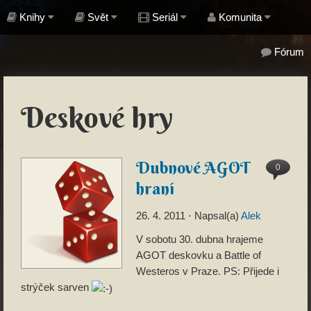
Knihy
Svět
Seriál
Komunita
Fórum
Deskové hry
Dubnové AGOT
0
hraní
26. 4. 2011
⋅ Napsal(a)
Alek
V sobotu 30. dubna hrajeme
AGOT deskovku a Battle of
Westeros v Praze. PS: Přijede i
strýček sarven