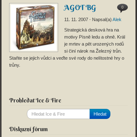
AGOT BG
0
11. 11. 2007
⋅ Napsal(a)
Alek
Strategická desková hra na
motivy Písně ledu a ohně. Král
je mrtev a pět urozených rodů
si činí nárok na Železný trůn.
Staňte se jejich vůdci a veďte své rody do nelítostné hry o
trůny.
Prohledat Ice & Fire
Diskuzní fórum