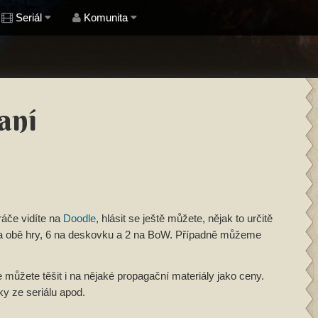
Seriál
Komunita
aní
ráče vidíte na
Doodle
, hlásit se ještě můžete, nějak to určitě
na obě hry, 6 na deskovku a 2 na BoW. Případně můžeme
můžete těšit i na nějaké propagační materiály jako ceny.
y ze seriálu apod.