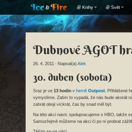
Knihy
Svět
Dubnové AGOT hr
26. 4. 2011
⋅ Napsal(a)
Alek
30. duben (sobota)
Sraz je ve
13 hodin
v
herně
Outpost
. Přihlášené h
vymyslíme. Zatím to vypadá, že nás bude akorát 
zahrát obojí víckrát, čas by snad měl být.
Na této akci navíc spolupracujeme s HBO, takže se 
Samozřejmě můžeme na akci či po ní probrat zážitk
Těším se na vás!