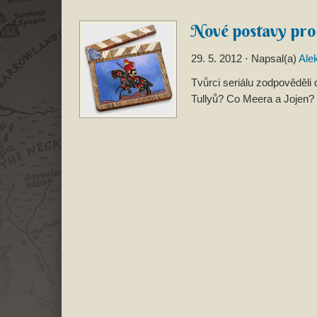
Nové postavy pro
29. 5. 2012
⋅ Napsal(a)
Ale
Tvůrci seriálu zodpověděl
Tullyů? Co Meera a Jojen? 