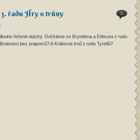
 3. řadu Hry o trůny
0
k
i dlouho řešené otázky. Dočkáme se Bryndena a Edmura z rodu
Bratrstvo bez praporců? A Královna trnů z rodu Tyrellů?