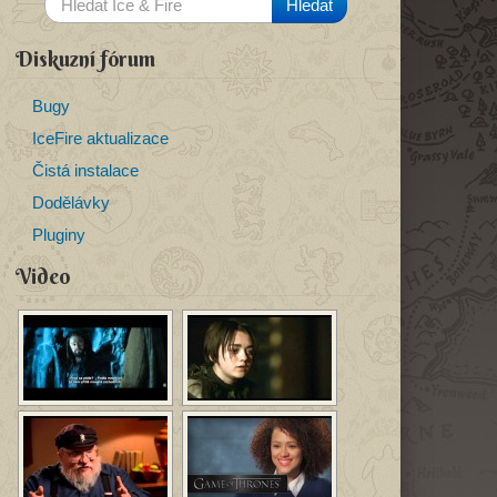
Diskuzní fórum
Bugy
IceFire aktualizace
Čistá instalace
Dodělávky
Pluginy
Video