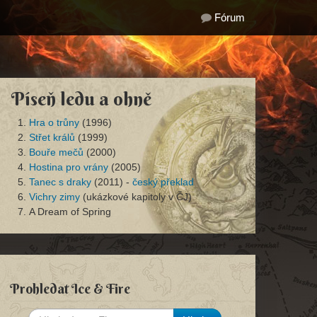
Fórum
Píseň ledu a ohně
Hra o trůny
(1996)
Střet králů
(1999)
Bouře mečů
(2000)
Hostina pro vrány
(2005)
Tanec s draky
(2011) -
český překlad
Vichry zimy
(ukázkové kapitoly v ČJ)
A Dream of Spring
Prohledat Ice & Fire