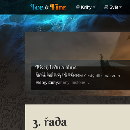
Knihy
Svět
Píseň ledu a ohně
Svět ledu a ohně
Momentálně píše GRRM šestý díl s názvem
Mapy, rodokmeny, historie, …
Vichry zimy.
3. řada