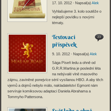
17. 10. 2012
⋅ Napsal(a)
Alek
Vyhlašujeme 3. kolo soutěže o
nejlepší povídku s novými
tématy.
Testovací
23
příspěvek
9. 10. 2012
⋅ Napsal(a)
Alek
Sága Píseň ledu a ohně od
G.R.R.Martina je poslední léta
na nebývalé vlně masového
zájmu, zaviněné ponejvíce sérií vysílanou HBO. A aby těch
vjemů a dojmů nebylo málo, nakladatelství Egmont nám
servíruje komiksovou adaptaci Daniela Abrahama a
Tommyho Pattersona.
Svět ledu a ohně