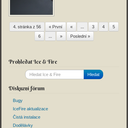
4. stránka z 56
« První
«
...
3
4
5
6
...
»
Poslední »
Prohledat Ice & Fire
Diskuzní fórum
Bugy
IceFire aktualizace
Čistá instalace
Dodělávky