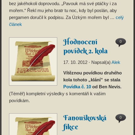
bez jakéhokoli doprovodu. „Pavouk má své ptáčky i za
mořem.“ Řekl mu jeho bratr tu noc, kdy byl poslán, aby
pergamen doručil k podpisu. Za Úzkým mořem byl …
celý
článek
Hodnocení
0
povídek 2. kola
17. 10. 2012
⋅ Napsal(a)
Alek
Vítěznou povídkou druhého
kola tohoto „klání“ se stala
Povídka č. 10
od Ben Nevis.
(Téměř) kompletní výsledky s komentáři k vašim
povídkám.
Fanouškovská
0
fikce