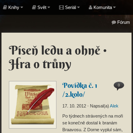
Knihy
Svět
Seriál
Komunita
Fórum
Píseň ledu a ohně •
Hra o trůny
Povídka č. 1
0
/2.kolo/
17. 10. 2012
⋅ Napsal(a)
Alek
Po týdnech strávených na moři
se konečně dostal k branám
Braavosu. Z Dorne vyplul sám,