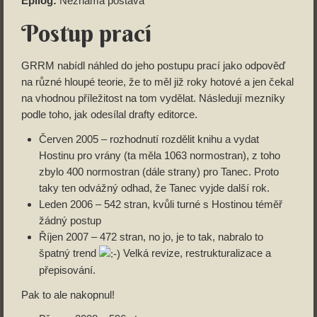
Epilog:
Neznámá postava
Postup prací
GRRM nabídl náhled do jeho postupu prací jako odpověď
na různé hloupé teorie, že to měl již roky hotové a jen čekal
na vhodnou příležitost na tom vydělat. Následují mezníky
podle toho, jak odesílal drafty editorce.
Červen 2005 – rozhodnutí rozdělit knihu a vydat
Hostinu pro vrány (ta měla 1063 normostran), z toho
zbylo 400 normostran (dále strany) pro Tanec. Proto
taky ten odvážný odhad, že Tanec vyjde další rok.
Leden 2006 – 542 stran, kvůli turné s Hostinou téměř
žádný postup
Říjen 2007 – 472 stran, no jo, je to tak, nabralo to
špatný trend
Velká revize, restrukturalizace a
přepisování.
Pak to ale nakopnul!