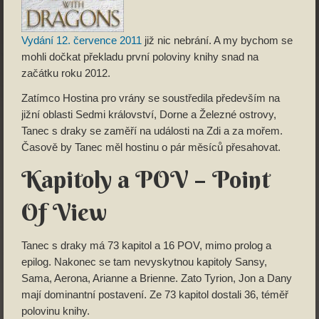
Vydání 12. července 2011
již nic nebrání. A my bychom se
mohli dočkat překladu první poloviny knihy snad na
začátku roku 2012.
Zatímco Hostina pro vrány se soustředila především na
jižní oblasti Sedmi království, Dorne a Železné ostrovy,
Tanec s draky se zaměří na události na Zdi a za mořem.
Časově by Tanec měl hostinu o pár měsíců přesahovat.
Kapitoly a POV – Point
Of View
Tanec s draky má 73 kapitol a 16 POV, mimo prolog a
epilog. Nakonec se tam nevyskytnou kapitoly Sansy,
Sama, Aerona, Arianne a Brienne. Zato Tyrion, Jon a Dany
mají dominantní postavení. Ze 73 kapitol dostali 36, téměř
polovinu knihy.