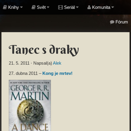
Knihy
Svět
Seriál
Komunita
Fórum
Tanec s draky
21. 5. 2011
⋅ Napsal(a)
Alek
27. dubna 2011 –
Kong je mrtev!