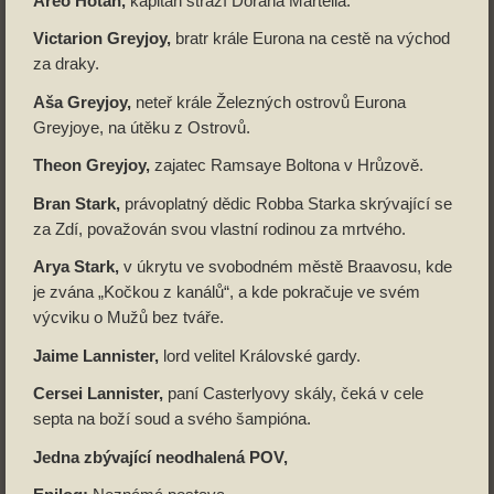
Areo Hotah,
kapitán stráží Dorana Martella.
Victarion Greyjoy,
bratr krále Eurona na cestě na východ
za draky.
Aša Greyjoy,
neteř krále Železných ostrovů Eurona
Greyjoye, na útěku z Ostrovů.
Theon Greyjoy,
zajatec Ramsaye Boltona v Hrůzově.
Bran Stark,
právoplatný dědic Robba Starka skrývající se
za Zdí, považován svou vlastní rodinou za mrtvého.
Arya Stark,
v úkrytu ve svobodném městě Braavosu, kde
je zvána „Kočkou z kanálů“, a kde pokračuje ve svém
výcviku o Mužů bez tváře.
Jaime Lannister,
lord velitel Královské gardy.
Cersei Lannister,
paní Casterlyovy skály, čeká v cele
septa na boží soud a svého šampióna.
Jedna zbývající neodhalená POV,