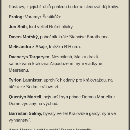
Postavy, z jejichž úhlů pohledu budeme sledovat děj knihy.
Prolog:
Varamyr Šestikůže
Jon Sníh,
lord velitel Noční hlídky.
Davos Mořský,
pobočník krále Stannise Baratheona.
Melisandra z Ašaje,
kněžka R’Hlorra.
Daenerys Targaryen,
Nespálená, Matka draků,
samozvaná královna Západozemí, nyní vládkyně
Meereenu.
Tyrion Lannister,
uprchlík hledaný pro královraždu, na
útěku ze Sedmi království.
Quentyn Martell,
nejstarší syn prince Dorana Martella z
Dorne vyslaný na východ.
Barristan Selmy,
bývalý velitel Královské gardy, nyní ve
vyhnanství.