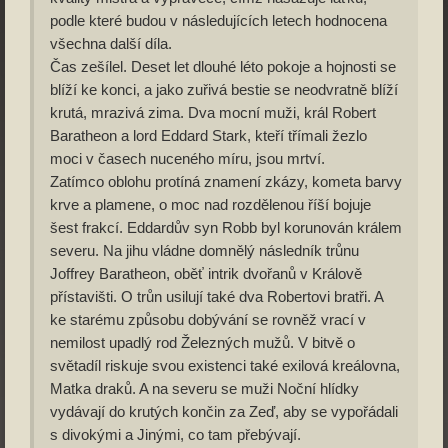
podle které budou v následujících letech hodnocena
všechna další díla.
Čas zešílel. Deset let dlouhé léto pokoje a hojnosti se
blíží ke konci, a jako zuřivá bestie se neodvratně blíží
krutá, mrazivá zima. Dva mocní muži, král Robert
Baratheon a lord Eddard Stark, kteří třímali žezlo
moci v časech nuceného míru, jsou mrtví.
Zatímco oblohu protíná znamení zkázy, kometa barvy
krve a plamene, o moc nad rozdělenou říší bojuje
šest frakcí. Eddardův syn Robb byl korunován králem
severu. Na jihu vládne domnělý následník trůnu
Joffrey Baratheon, oběť intrik dvořanů v Králově
přístavišti. O trůn usilují také dva Robertovi bratři. A
ke starému způsobu dobývání se rovněž vrací v
nemilost upadlý rod Železných mužů. V bitvě o
světadíl riskuje svou existenci také exilová kreálovna,
Matka draků. A na severu se muži Noční hlídky
vydávají do krutých končin za Zeď, aby se vypořádali
s divokými a Jinými, co tam přebývají.