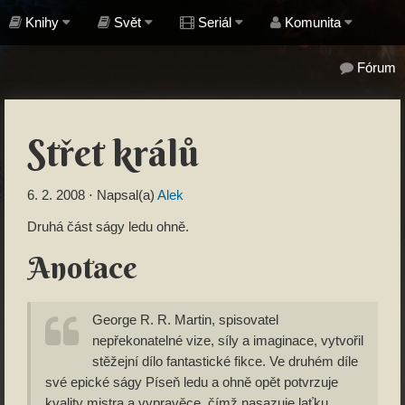
Knihy
Svět
Seriál
Komunita
Fórum
Střet králů
6. 2. 2008
⋅ Napsal(a)
Alek
Druhá část ságy ledu ohně.
Anotace
George R. R. Martin, spisovatel
nepřekonatelné vize, síly a imaginace, vytvořil
stěžejní dílo fantastické fikce. Ve druhém díle
své epické ságy Píseň ledu a ohně opět potvrzuje
kvality mistra a vypravěce, čímž nasazuje laťku,